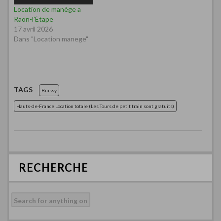
Location de manège a
Raon-l’Étape
17 avril 2026
Dans "Location manege"
TAGS
Buissy
Hauts-de-France Location totale (Les Tours de petit train sont gratuits)
RECHERCHE
Rechercher :