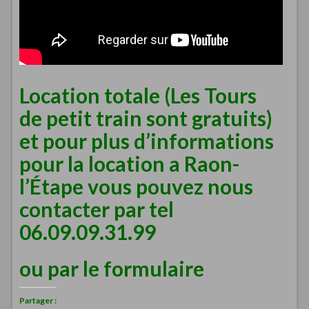
Location totale (Les Tours
de petit train sont gratuits)
et pour plus d’informations
pour la location a Raon-
l’Étape vous pouvez nous
contacter par tel
06.09.09.31.99
ou par le
formulaire
Partager :