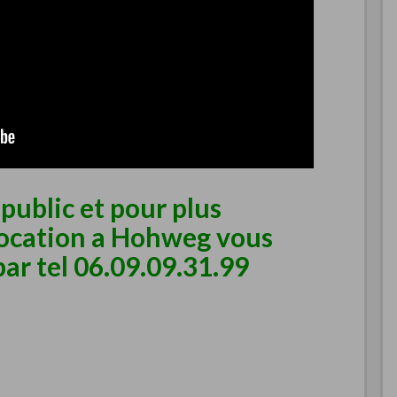
public et pour plus
location a Hohweg vous
ar tel 06.09.09.31.99