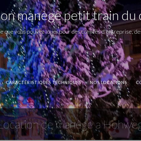
ion manège petit train du 
ège que vous pouvez louer pour des comités d'entreprise, de
CARACTÉRISTIQUES TECHNIQUES
NOS LOCATIONS
C
Location de manège a Hohwe