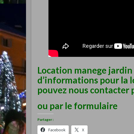
Location manege jardin 
d’informations pour la 
pouvez nous contacter p
ou par le
formulaire
Partager :
Facebook
X