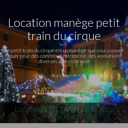
Location manège petit
train du cirque
Le petit train du cirque est un manège que vous pouvez
louer pour des comités d'entreprise, des animations
diverses arbres de noël
Location PETIT TRAIN DE NOËL a
Wöschbach