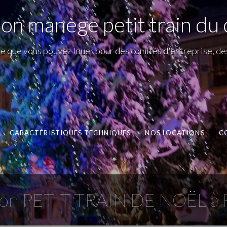
ion manège petit train du 
ège que vous pouvez louer pour des comités d'entreprise, de
CARACTÉRISTIQUES TECHNIQUES
NOS LOCATIONS
C
ion PETIT TRAIN DE NOËL a 