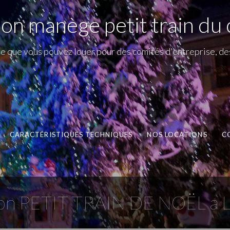
ion manège petit train du 
ège que vous pouvez louer pour des comités d'entreprise, de
CARACTÉRISTIQUES TECHNIQUES
NOS LOCATIONS
C
ion PETIT TRAIN DE NOËL a L