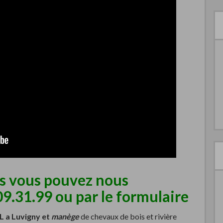
ns vous pouvez nous
09.31.99 ou par le
formulaire
 a Luvigny et
manège
de chevaux de bois et rivière