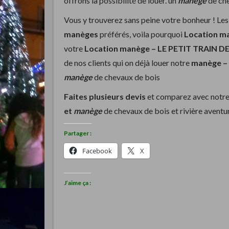
offrons la possibilité de louer. un
manège
de che
Vous y trouverez sans peine votre bonheur ! Les 
manèges
préférés, voila pourquoi
Location m
votre
Location manège –
LE PETIT TRAIN D
de nos clients qui on déjà louer notre
manège –
manège
de chevaux de bois
Faites plusieurs devis
et comparez avec notre
et
manège
de chevaux de bois et rivière aventur
Partager :
Facebook
X
J’aime ça :