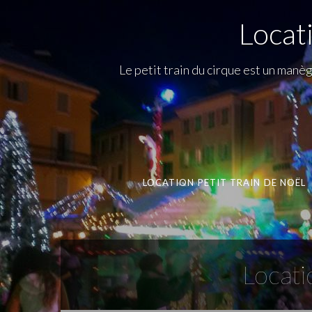
Locat
Le petit train du cirque est un man
LOCATION PETIT TRAIN DE NOËL
Locat